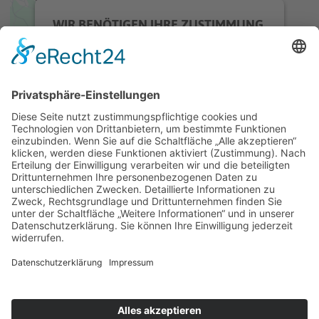
WIR BENÖTIGEN IHRE ZUSTIMMUNG,
UM DEN GOOGLE MAPS-SERVICE ZU
LADEN!
Wir verwenden einen Service eines
Drittanbieters, um Karteninhalte
einzubetten. Dieser Service kann Daten zu
Ihren Aktivitäten sammeln. Bitte lesen Sie
die Details durch und stimmen Sie der
Nutzung des Service zu, um diese Karte
anzuzeigen.
Mehr Informationen
Akzeptieren
Usercentrics Consent
powered by
Management Platform
eRecht24
&