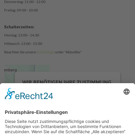
Donnerstag: 11:00 - 12:00
Freitag: 09:00 - 10:00
Schalterzeiten:
Montag: 13:00 - 14:30
Mittwoch: 13:00 - 15:00
Beachten Sie unsere
Schließtage
unter "Aktuelles"
WIR BENÖTIGEN IHRE ZUSTIMMUNG,
UM DEN GOOGLE MAPS-SERVICE ZU
LADEN!
Wir verwenden einen Service eines
Drittanbieters, um Karteninhalte
einzubetten. Dieser Service kann Daten zu
Ihren Aktivitäten sammeln. Bitte lesen Sie