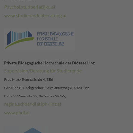
Psychol.studber[at]jku.at
www.studierendenberatung.at
Private Pädagogische Hochschule der Diözese Linz
Supervision/Beratung für Studierende
a
Frau Mag.
Regina Schörkl, BEd
Gebäude C, Dachgeschoß, Salesianumweg 3, 4020 Linz
0732/772666 - 4765; 0676/87764765;
regina.schoerkl[at]ph-linz.at
www.phdl.at