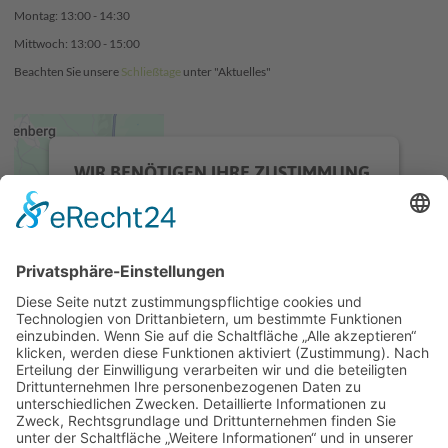
Montag: 13:00 - 14:30
Mittwoch: 13:00 - 15:00
Beachten Sie unsere
Schließtage
unter "Aktuelles"
WIR BENÖTIGEN IHRE ZUSTIMMUNG,
UM DEN GOOGLE MAPS-SERVICE ZU
LADEN!
Wir verwenden einen Service eines
Drittanbieters, um Karteninhalte
einzubetten. Dieser Service kann Daten zu
Ihren Aktivitäten sammeln. Bitte lesen Sie
die Details durch und stimmen Sie der
Nutzung des Service zu, um diese Karte
anzuzeigen.