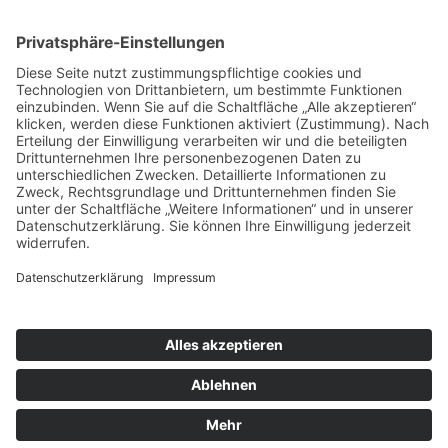
Wir verwenden einen Service eines
Drittanbieters, um Karteninhalte
einzubetten. Dieser Service kann Daten zu
Ihren Aktivitäten sammeln. Bitte lesen Sie
die Details durch und stimmen Sie der
Nutzung des Service zu, um diese Karte
anzuzeigen.
Mehr Informationen
Akzeptieren
Usercentrics Consent
powered by
Management Platform
eRecht24
&
Impressum
Datenschutz
Sitemap