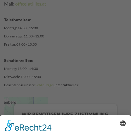
Mail:
office[at]liles.at
Telefonzeiten:
Montag: 14:30 - 15:30
Donnerstag: 11:00 - 12:00
Freitag: 09:00 - 10:00
Schalterzeiten:
Montag: 13:00 - 14:30
Mittwoch: 13:00 - 15:00
Beachten Sie unsere
Schließtage
unter "Aktuelles"
WIR BENÖTIGEN IHRE ZUSTIMMUNG,
UM DEN GOOGLE MAPS-SERVICE ZU
LADEN!